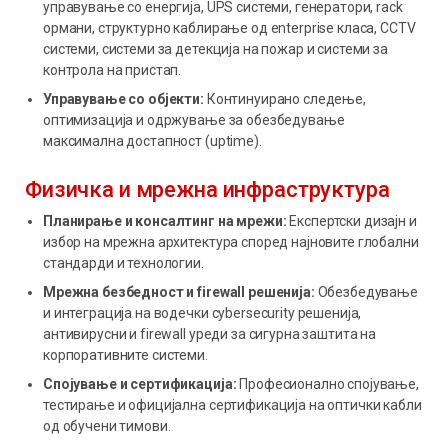
управување со енергија, UPS системи, генератори, rack
ормани, структурно каблирање од enterprise класа, CCTV
системи, системи за детекција на пожар и системи за
контрола на пристап.
Управување со објекти:
Континуирано следење,
оптимизација и одржување за обезбедување
максимална достапност (uptime).
Физичка и мрежна инфраструктура
Планирање и консалтинг на мрежи:
Експертски дизајн и
избор на мрежна архитектура според најновите глобални
стандарди и технологии.
Мрежна безбедност и firewall решенија:
Обезбедување
и интеграција на водечки cybersecurity решенија,
антивирусни и firewall уреди за сигурна заштита на
корпоративните системи.
Спојување и сертификација:
Професионално спојување,
тестирање и официјална сертификација на оптички кабли
од обучени тимови.