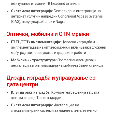
емитување и главни ТВ headend станици.
Системска интеграција:
Беспрекорна интеграција на
интернет услуги и напредни Conditional Access Systems
(CAS), вклучувајќи Conax и Nagra.
Оптички, мобилни и OTN мрежи
FTTH/FTTx имплементација:
Целосна изградба и
имплементација на оптички мрежи, вклучувајќи сложени
меѓуградски поврзувања и градежни работи.
Мобилна инфраструктура:
Професионален дизајн,
инсталација и оптимизација на мобилни базни станици.
Дизајн, изградба и управување со
дата центри
Клуч на рака изградба:
Комплетни решенија за дата
центри според Tier стандарди.
Системска интеграција:
Инсталација на
специјализирани системи за ладење, интелигентно