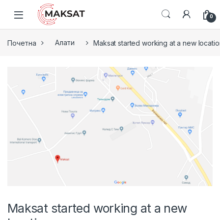
Кон навигација
Кон содржина
0
Почетна
Алати
Maksat started working at a new locatio
Maksat started working at a new