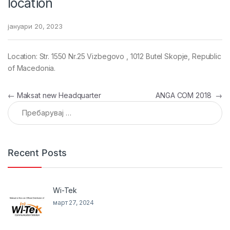
location
јануари 20, 2023
Location: Str. 1550 Nr.25 Vizbegovo , 1012 Butel Skopje, Republic
of Macedonia.
Навигација на напис
←
Maksat new Headquarter
ANGA COM 2018
→
Пребарувај за:
Recent Posts
Wi-Tek
март 27, 2024