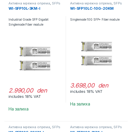
Активна мрежна опрема
,
SFPs
Активна мрежна опрема
,
SFPs
WI-SFP10L-3KM-I
WI-SFP10LC-10G-20KM
Industrial Grade SFP Gigabit
Singlemode 10G SFP+ Fiber module
Singlemode Fiber module
3.698,00 den
2.990,00 den
includes 18% VAT
includes 18% VAT
На залиха
На залиха
Активна мрежна опрема
,
SFPs
Активна мрежна опрема
,
SFPs