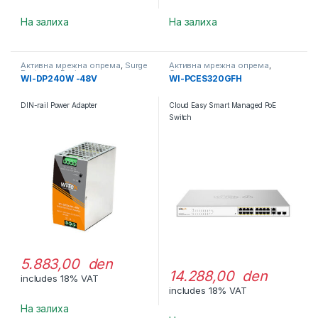
На залиха
На залиха
Активна мрежна опрема
,
Surge
Активна мрежна опрема
,
Protector Device
Свичеви
WI-DP240W -48V
WI-PCES320GFH
DIN-rail Power Adapter
Cloud Easy Smart Managed PoE
Switch
5.883,00 den
14.288,00 den
includes 18% VAT
includes 18% VAT
На залиха