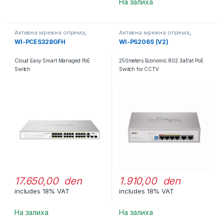
На залиха
Активна мрежна опрема
,
Активна мрежна опрема
,
Свичеви
Свичеви
WI-PCES328GFH
WI-PS206S (V2)
Cloud Easy Smart Managed PoE
250meters Economic 802.3af/at PoE
Switch
Switch for CCTV
17.650,00 den
1.910,00 den
includes 18% VAT
includes 18% VAT
На залиха
На залиха