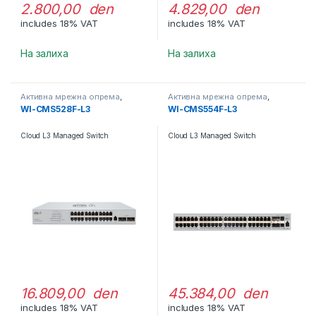
2.800,00 den
4.829,00 den
includes 18% VAT
includes 18% VAT
На залиха
На залиха
Активна мрежна опрема
,
Активна мрежна опрема
,
Свичеви
Свичеви
WI-CMS528F-L3
WI-CMS554F-L3
Cloud L3 Managed Switch
Cloud L3 Managed Switch
16.809,00 den
45.384,00 den
includes 18% VAT
includes 18% VAT