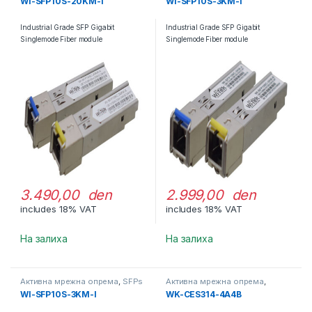
WI-SFP10S-20KM-I
WI-SFP10S-3KM-I
Industrial Grade SFP Gigabit
Industrial Grade SFP Gigabit
Singlemode Fiber module
Singlemode Fiber module
3.490,00 den
2.999,00 den
includes 18% VAT
includes 18% VAT
На залиха
На залиха
Активна мрежна опрема
,
SFPs
Активна мрежна опрема
,
Свичеви
WI-SFP10S-3KM-I
WK-CES314-4A4B