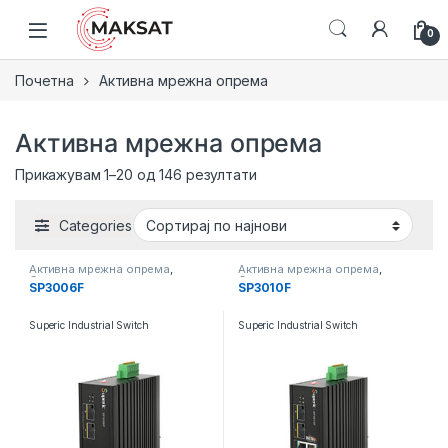
Кон навигација
Кон содржина
0
Почетна
Активна мрежна опрема
Активна мрежна опрема
Прикажувам 1–20 од 146 резултати
Categories
Активна мрежна опрема
,
Активна мрежна опрема
,
Свичеви
Свичеви
SP3006F
SP3010F
Superic Industrial Switch
Superic Industrial Switch