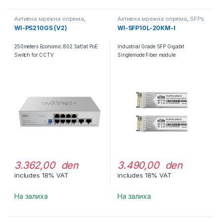
Активна мрежна опрема
,
Активна мрежна опрема
,
SFPs
Свичеви
WI-PS210GS (V2)
WI-SFP10L-20KM-I
250meters Economic 802.3af/at PoE
Industrial Grade SFP Gigabit
Switch for CCTV
Singlemode Fiber module
3.362,00 den
3.490,00 den
includes 18% VAT
includes 18% VAT
На залиха
На залиха